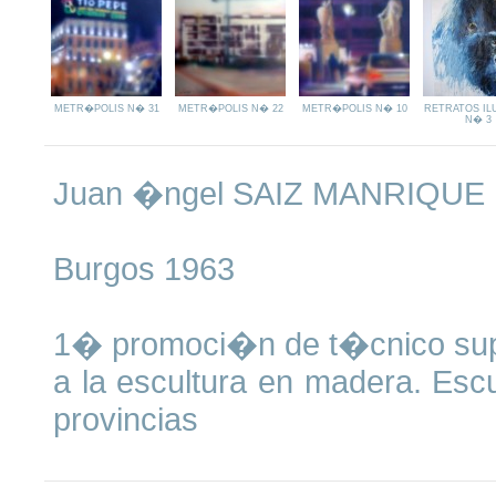
METR�POLIS N� 31
METR�POLIS N� 22
METR�POLIS N� 10
RETRATOS IL
N� 3
Juan �ngel SAIZ MANRIQUE
Burgos 1963
1� promoci�n de t�cnico supe
a la escultura en madera. Escu
provincias
PREMIOS Y MENCIONES