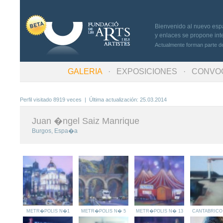
Bienvenido al nuevo espac
y enlaces se propone inte
Actualmente forman parte de
GALERIA
·
EXPOSICIONES
· CONVOC
Perfil visitado 8919 veces | Última actualización: 25.03.2014
Juan �ngel Saiz Manrique
Burgos, Espa�a
METR�POLIS N�1
METR�POLIS N� 5
METR�POLIS N� 13
CANTABRICO