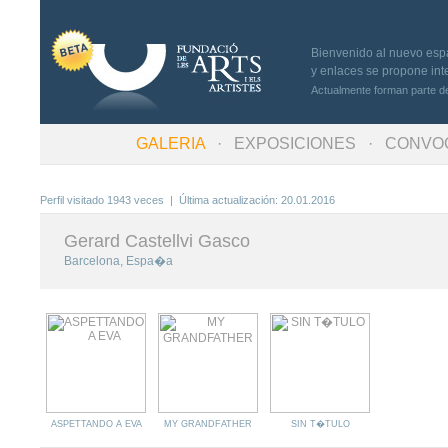
Bienvenido al nuevo espac
y enlaces se propone inte
Actualmente forman parte de
GALERIA
·
EXPOSICIONES
· CONVOC
Perfil visitado 1943 veces | Última actualización: 20.01.2016
Gerard Castellvi Gasco
Barcelona, Espa�a
ASPETTANDO A EVA
MY GRANDFATHER
SIN T�TULO