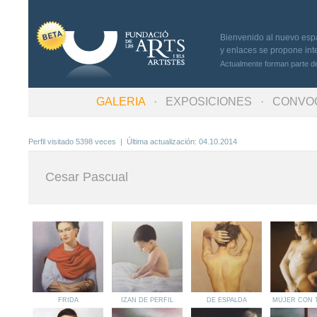
Bienvenido al nuevo espac
y enlaces se propone inte
Actualmente forman parte de
GALERIA
·
EXPOSICIONES
· CONVOC
Perfil visitado 5398 veces | Última actualización: 04.10.2014
Cesar Pascual
FRIDA
IZAN DE PERFIL
DE ESPALDA
MUJER CON 